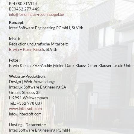
B-4780 ST.VITH
BE0452.277.445
info@ferienhaus-rosenhuegel.be
Konzept:
Intec Software Engineering PGmbH, St.Vith
Inhalt:
Redaktion und grafische Mitarbeit:
Erwin + Karin Kirsch
, St.Vith
Fotos:
Erwin Kirsch, ZVS-Archiv (vielen Dank Klaus-Dieter Klauser für die Unte
Website-Produktion:
Design | Web-Anwendung:
Inteclux Software Engineering SA
Gruuss Strooss 38
L-9991 Weiswampach
Tel.: +352 978 087
www.intecsoft.com
info@intecsoft.com
Hosting | Datacenter:
Intec Software Engineering PGmbH