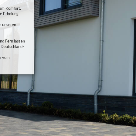
gem Komfort,
he Erholung
n unseren
nd Fern lassen
n-Deutschland-
 m vom