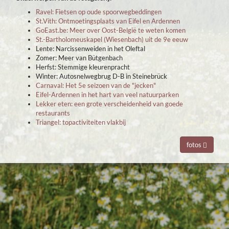
Ravel:
Fietsen op oude spoorwegbeddingen
St.Vith:
Ontmoetingsplaats van Eifel en Ardennen
GoEast.be:
Meer over Oost-België te weten komen
St.-Bartholomeuskapel (Wiesenbach) uit de 9e eeuw
Lente: N
arcissenweiden in het Oleftal
Zomer: Meer van Bütgenbach
Herfst: Stemmige kleurenpracht
Winter: Autosnelwegbrug D-B in Steinebrück
Carnaval
:
Het 5e
seizoen van de "jecken"
Eifel-Ardennen
in het hart van veel natuurparken
Lekker eten: een grote verscheidenheid van goede
restaurants
Triangel:
topactiviteiten vlakbij
fotos