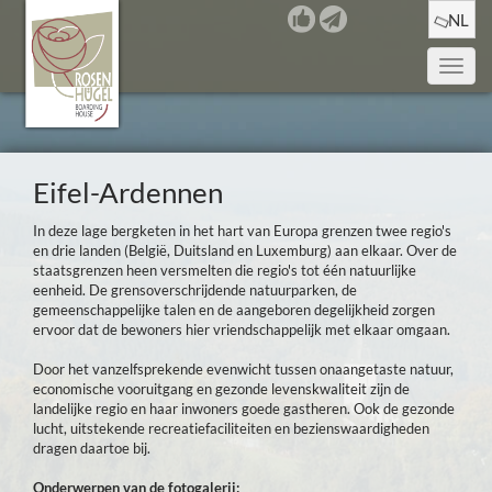
NL
Toggle
naviga
Eifel-Ardennen
In deze lage bergketen in het hart van Europa grenzen twee regio's
en drie landen (België, Duitsland en Luxemburg) aan elkaar. Over de
staatsgrenzen heen versmelten die regio's tot één natuurlijke
eenheid. De grensoverschrijdende natuurparken, de
gemeenschappelijke talen en de aangeboren degelijkheid zorgen
ervoor dat de bewoners hier vriendschappelijk met elkaar omgaan.
Door het vanzelfsprekende evenwicht tussen onaangetaste natuur,
economische vooruitgang en gezonde levenskwaliteit zijn de
landelijke regio en haar inwoners goede gastheren. Ook de gezonde
lucht, uitstekende recreatiefaciliteiten en bezienswaardigheden
dragen daartoe bij.
Onderwerpen van de fotogalerij
: