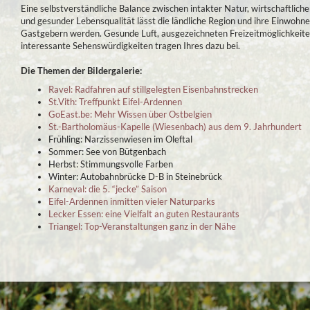
Eine selbstverständliche Balance zwischen intakter Natur, wirtschaftliche
und gesunder Lebensqualität lässt die ländliche Region und ihre Einwohne
Gastgebern werden. Gesunde Luft, ausgezeichneten Freizeitmöglichkeit
interessante Sehenswürdigkeiten tragen Ihres dazu bei.
Die Themen der Bildergalerie:
Ravel: Radfahren auf stillgelegten Eisenbahnstrecken
St.Vith: Treffpunkt Eifel-Ardennen
GoEast.be: Mehr Wissen über Ostbelgien
St.-Bartholomäus-Kapelle (Wiesenbach) aus dem 9. Jahrhundert
Frühling: Narzissenwiesen im Oleftal
Sommer: See von Bütgenbach
Herbst: Stimmungsvolle Farben
Winter: Autobahnbrücke D-B in Steinebrück
Karneval: die 5. “jecke” Saison
Eifel-Ardennen inmitten vieler Naturparks
Lecker Essen: eine Vielfalt an guten Restaurants
Triangel: Top-Veranstaltungen ganz in der Nähe