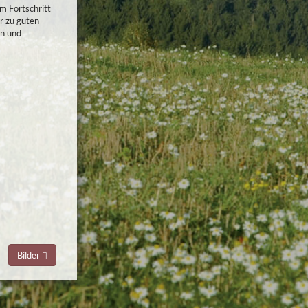
m Fortschritt
r zu guten
en und
Bilder