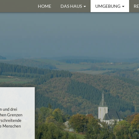
HOME
DAS HAUS
UMGEBUNG
R
n und drei
chen Grenzen
rschreitende
ie Menschen